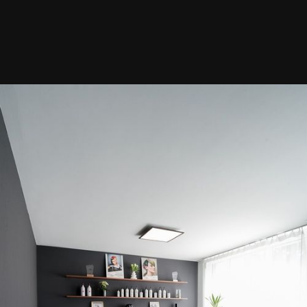
SABRINA HEEB
Ich glaube an Handwerk.
An Präzision, die man
nicht nur sieht – sondern
auch fühlt. An Schönheit,
die nicht auffällt, sondern
trägt.